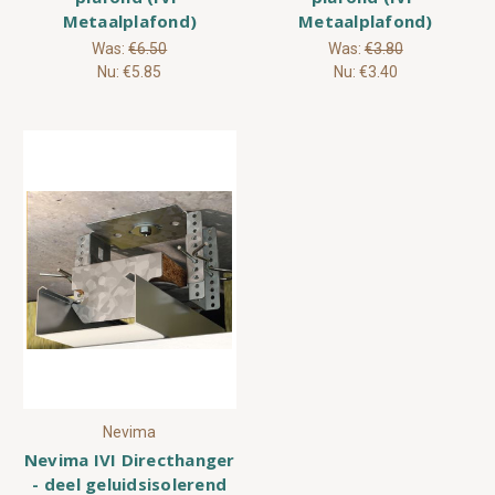
Metaalplafond)
Metaalplafond)
Was:
€6.50
Was:
€3.80
Nu:
€5.85
Nu:
€3.40
Nevima
Nevima IVI Directhanger
- deel geluidsisolerend