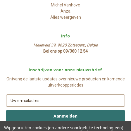
Michel Vanhove
Anza
Alles weergeven
Info
Meileveld 39, 9620 Zottegem, België
Bel ons op 09/360 12 54
Inschrijven voor onze nieuwsbrief
Ontvang de laatste updates over nieuwe producten en komende
uitverkoopperiodes
E
-
m
a
i
Wij gebruiken cookies (en andere soortgelijke technologieën)
l