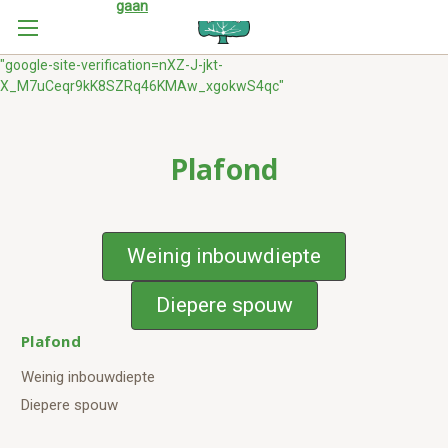
gaan
"google-site-verification=nXZ-J-jkt-
X_M7uCeqr9kK8SZRq46KMAw_xgokwS4qc"
Plafond
Weinig inbouwdiepte
Diepere spouw
Plafond
Weinig inbouwdiepte
Diepere spouw