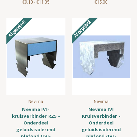
€9.10 - €11.05
€15.00
Afgeprijsd!
Afgeprijsd!
Nevima
Nevima
Nevima IVI-
Nevima IVI
kruisverbinder R25 -
Kruisverbinder -
Onderdeel
Onderdeel
geluidsisolerend
geluidsisolerend
plafond (IVI-
plafond (IVI-