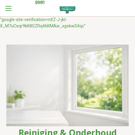
gaan
"google-site-verification=nXZ-J-jkt-
X_M7uCeqr9kK8SZRq46KMAw_xgokwS4qc"
Reiniging & Onderhoud