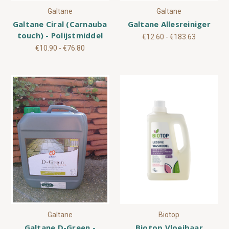
Galtane
Galtane
Galtane Ciral (Carnauba
Galtane Allesreiniger
touch) - Polijstmiddel
€12.60 - €183.63
€10.90 - €76.80
Galtane
Biotop
Galtane D-Green -
Biotop Vloeibaar