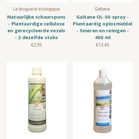
La droguerie écologique
Galtane
Natuurlijke schuurspons
Galtane OL-50 spray -
- Plantaardige cellulose
Plantaardig oplosmiddel
en gerecycleerde vezels
- Smeren en reinigen -
- 2 dezelfde stuks
400 ml
€2.95
€13.40