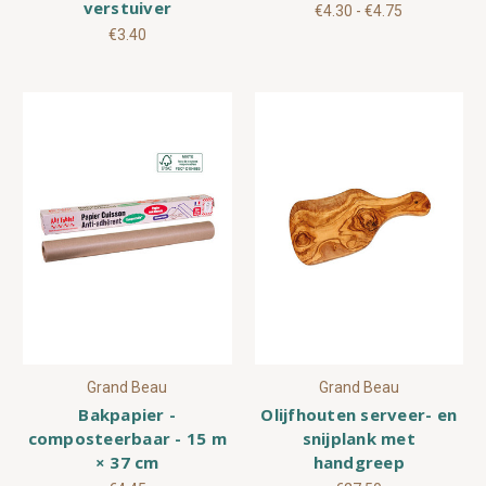
verstuiver
€4.30 - €4.75
€3.40
Grand Beau
Grand Beau
Bakpapier -
Olijfhouten serveer- en
composteerbaar - 15 m
snijplank met
× 37 cm
handgreep