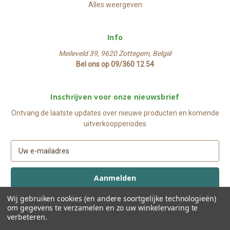
Alles weergeven
Info
Meileveld 39, 9620 Zottegem, België
Bel ons op 09/360 12 54
Inschrijven voor onze nieuwsbrief
Ontvang de laatste updates over nieuwe producten en komende
uitverkoopperiodes
E
-
m
a
i
Wij gebruiken cookies (en andere soortgelijke technologieën)
l
om gegevens te verzamelen en zo uw winkelervaring te
a
verbeteren.
d
© 2026 Liparos