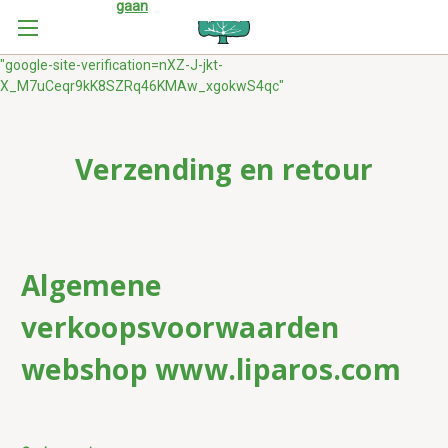
gaan
"google-site-verification=nXZ-J-jkt-
X_M7uCeqr9kK8SZRq46KMAw_xgokwS4qc"
Verzending en retour
Algemene
verkoopsvoorwaarden
webshop www.liparos.com