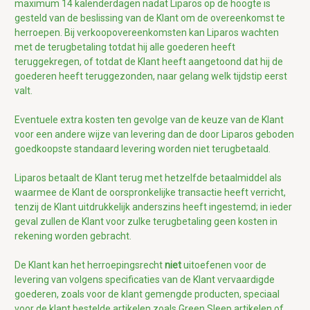
maximum 14 kalenderdagen nadat Liparos op de hoogte is
gesteld van de beslissing van de Klant om de overeenkomst te
herroepen
.
Bij verkoopovereenkomsten kan Liparos
wachten
met de terugbetaling totdat hij alle goederen heeft
teruggekregen, of totdat de Klant heeft aangetoond dat hij de
goederen heeft teruggezonden, naar gelang welk tijdstip eerst
valt.
Eventuele extra kosten ten gevolge van de keuze van de Klant
voor een andere wijze van levering dan de door Liparos geboden
goedkoopste standaard levering worden niet terugbetaald.
Liparos
betaalt de Klant terug met hetzelfde betaalmiddel als
waarmee de Klant de oorspronkelijke transactie heeft verricht,
tenzij de Klant uitdrukkelijk anderszins heeft ingestemd; in ieder
geval zullen de Klant voor zulke terugbetaling geen kosten in
rekening worden gebracht.
De Klant kan het herroepingsrecht
niet
uitoefenen voor
de
levering van volgens specificaties van de Klant vervaardigde
goederen, zoals voor de klant gemengde producten, speciaal
voor de klant bestelde artikelen zoals Green Sleep artikelen of