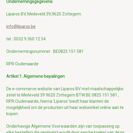
Ondernemingsgegevens
Liparos BV, Meileveld 39,9620 Zottegem
info@liparos.be
tel : 0032 9 360 12 54
Ondernemingsnummer : BE0825 151 581
RPR Oudenaarde
Artikel 1: Algemene bepalingen
De e-commerce website van Liparos BV met maatschappelijke
zetel te Meileveld 39 9620 Zottegem BTW BE 0825 151 581 ,
RPR Oudenaarde, hierna ‘Liparos' biedt haar klanten de
mogelijkheid om de producten uit haar webwinkel online aan te
kopen.
Onderhavige Algemene Voorwaarden zijn van toepassing op
elke bestelling die geplaatst wordt door een bezoeker van deze