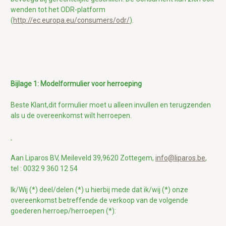
wenden tot het ODR-platform
(
http://ec.europa.eu/consumers/odr/
).
Bijlage 1: Modelformulier voor herroeping
Beste Klant,
dit formulier moet u alleen invullen en terugzenden
als u de overeenkomst wilt herroepen.
Aan
Liparos BV, Meileveld 39,9620 Zottegem,
info@liparos.be
,
t
el : 0032 9 360 12 54
Ik/Wij (*) deel/delen (*) u hierbij mede dat ik/wij (*) onze
overeenkomst betreffende de verkoop van de volgende
goederen herroep/herroepen (*):