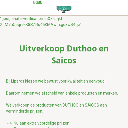
gaan
"google-site-verification=nXZ-J-jkt-
X_M7uCeqr9kK8SZRq46KMAw_xgokwS4qc"
Uitverkoop Duthoo en
Saicos
Bij Liparos kiezen we bewust voor kwaliteit en eenvoud.
Daarom nemen we afscheid van enkele producten en merken.
We verkopen de producten van DUTHOO en SAICOS aan
verminderde prijzen.
--> Nu aan extra voordelige prijzen