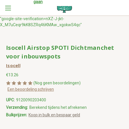
gaan
"google-site-verification=nXZ-J-jkt-
X_M7uCeqr9kK8SZRq46KMAw_xgokwS4qc"
Isocell Airstop SPOTI Dichtmanchet
voor inbouwspots
Isocell
€13.26
(Nog geen beoordelingen)
Een beoordeling schrijven
UPC:
9120090203400
Verzending:
Berekend tijdens het afrekenen
Bulkprijzen:
Koop in bulk en bespaar geld