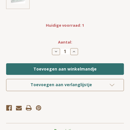
Huidige voorraad:
1
Aantal:
Hoeveelheid
Hoeveelheid
verlagen
verhogen
van
van
Isocell
Isocell
Airstop
Airstop
SPOTI
SPOTI
Dichtmanchet
Dichtmanchet
voor
voor
inbouwspots
inbouwspots
Toevoegen aan verlanglijstje