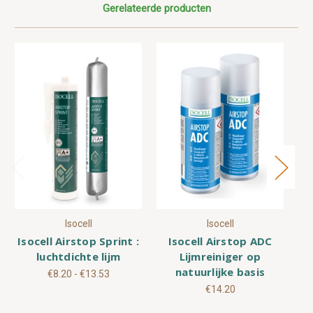
Gerelateerde producten
Isocell
Isocell
Isocell Airstop Sprint :
Isocell Airstop ADC
I
luchtdichte lijm
Lijmreiniger op
K
natuurlijke basis
m
€8.20 - €13.53
€14.20