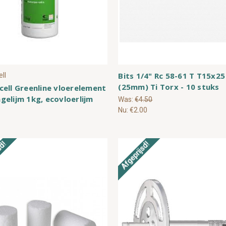
Bits 1/4" Rc 58-61 T T15x25
ll
(25mm) Ti Torx - 10 stuks
ell Greenline vloerelement
elijm 1kg, ecovloerlijm
Was:
€4.50
Nu:
€2.00
sd!
Afgeprijsd!