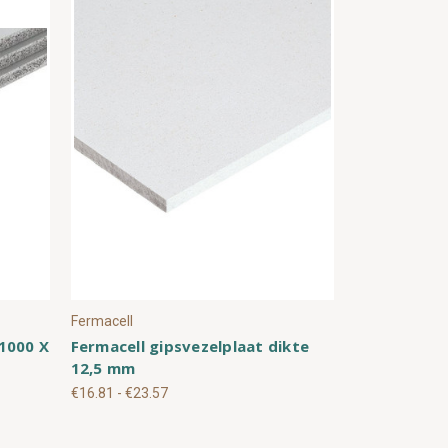
Fermacell
1000 X
Fermacell gipsvezelplaat dikte
12,5 mm
€16.81 - €23.57