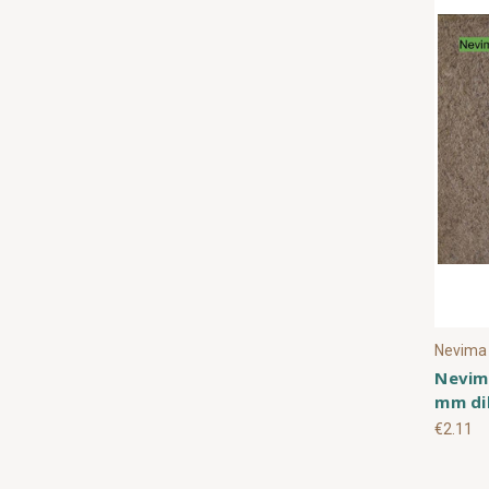
Nevima
Nevim
mm dik
€2.11