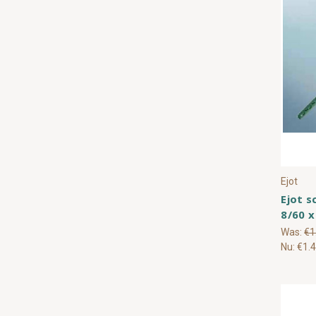
Ejot
Ejot s
8/60 x
Was:
€1
Nu:
€1.