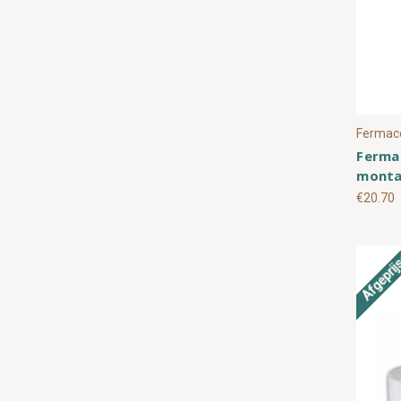
Fermace
Fermac
montag
€20.70
Afgeprij