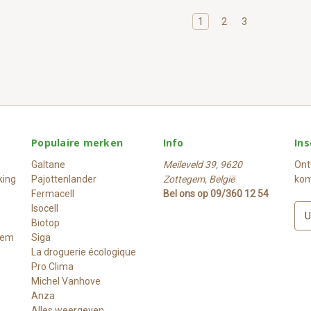
1
2
3
Populaire merken
Info
Ins
Galtane
Meileveld 39, 9620
Ont
king
Pajottenlander
Zottegem, België
kom
Fermacell
Bel ons op 09/360 12 54
Isocell
E
Biotop
-
rem
Siga
m
La droguerie écologique
a
Pro Clima
i
Michel Vanhove
l
Anza
a
Alles weergeven
d