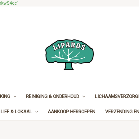
gokwS4qc"
KING
REINIGING & ONDERHOUD
LICHAAMSVERZORGI
LIEF & LOKAAL
AANKOOP HERROEPEN
VERZENDING E