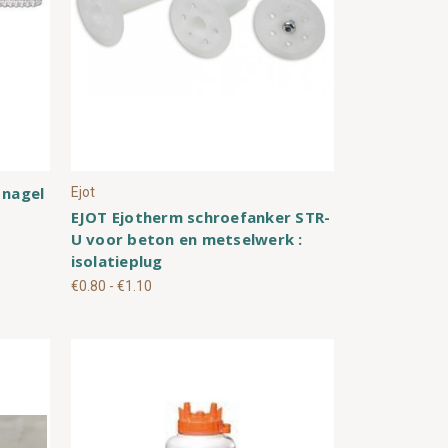
 nagel
Ejot
EJOT Ejotherm schroefanker STR-
U voor beton en metselwerk :
isolatieplug
€0.80 - €1.10