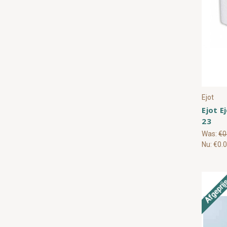
Ejot
Ejot E
23
Was:
€0
Nu:
€0.
Afgeprij