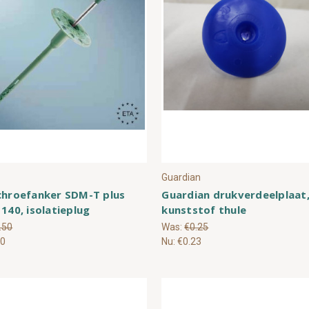
Guardian
chroefanker SDM-T plus
Guardian drukverdeelplaat
 140, isolatieplug
kunststof thule
.50
Was:
€0.25
40
Nu:
€0.23