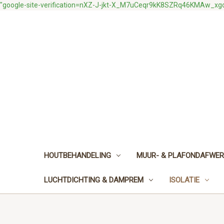
"google-site-verification=nXZ-J-jkt-X_M7uCeqr9kK8SZRq46KMAw_x
HOUTBEHANDELING
MUUR- & PLAFONDAFWER
LUCHTDICHTING & DAMPREM
ISOLATIE