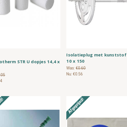
Isolatieplug met kunststof
10 x 150
jotherm STR U dopjes 14,4 x
Was:
€0.60
Nu:
€0.56
.05
04
sd!
Afgeprijsd!