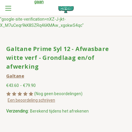
gaan
"google-site-verification=nXZ-J-jkt-
X_M7uCeqr9kK8SZRq46KMAw_xgokwS4qc"
Galtane Prime Syl 12 - Afwasbare
witte verf - Grondlaag en/of
afwerking
Galtane
€43.60 - €79.90
(Nog geen beoordelingen)
Een beoordeling schrijven
Verzending:
Berekend tijdens het afrekenen