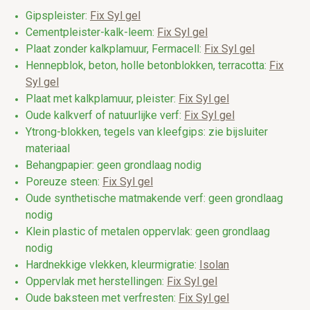
Gipspleister:
Fix Syl gel
Cementpleister-kalk-leem:
Fix Syl gel
Plaat zonder kalkplamuur, Fermacell:
Fix Syl gel
Hennepblok, beton, holle betonblokken, terracotta:
Fix
Syl gel
Plaat met kalkplamuur, pleister:
Fix Syl gel
Oude kalkverf of natuurlijke verf:
Fix Syl gel
Ytrong-blokken, tegels van kleefgips: zie bijsluiter
materiaal
Behangpapier: geen grondlaag nodig
Poreuze steen:
Fix Syl gel
Oude synthetische matmakende verf: geen grondlaag
nodig
Klein plastic of metalen oppervlak: geen grondlaag
nodig
Hardnekkige vlekken, kleurmigratie:
Isolan
Oppervlak met herstellingen:
Fix Syl gel
Oude baksteen met verfresten:
Fix Syl gel